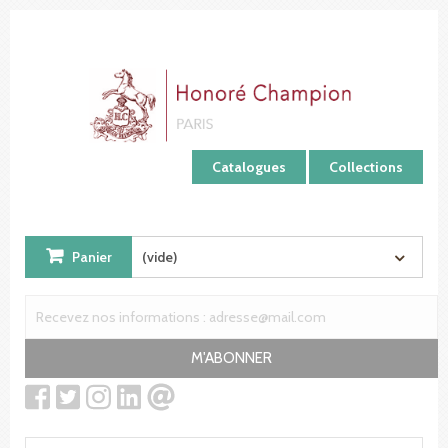
Panneau de gestion des cookies
Catalogues
Collections
Panier
(vide)
M'ABONNER