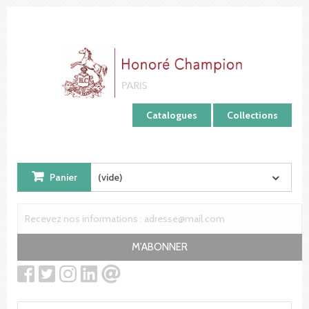
Panneau de gestion des cookies
Catalogues
Collections
Panier
(vide)
M'ABONNER