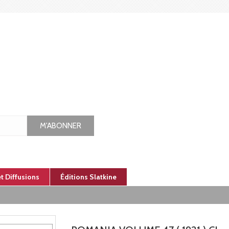
M'ABONNER
et Diffusions
Éditions Slatkine