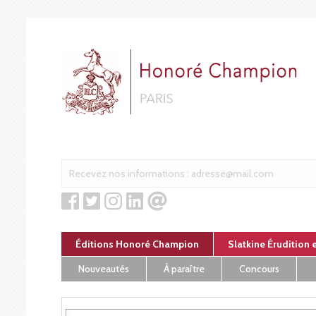
Panneau de gestion des cookies
Éditions Honoré Champion
Slatkine Érudition 
Nouveautés
À paraître
Concours