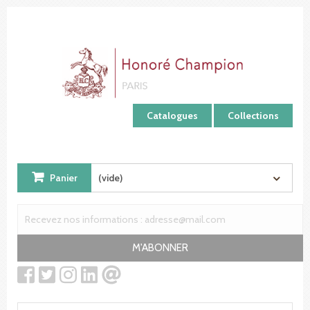
Panneau de gestion des cookies
Catalogues
Collections
Panier
(vide)
M'ABONNER