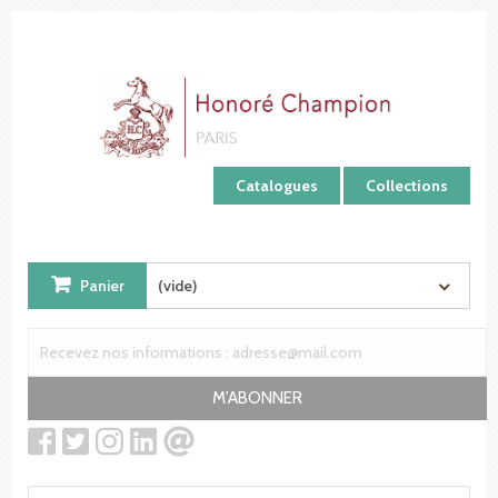
Panneau de gestion des cookies
Catalogues
Collections
Panier
(vide)
M'ABONNER