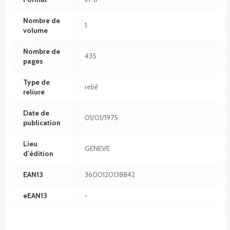
Nombre de
1
volume
Nombre de
435
pages
Type de
relié
reliure
Date de
01/01/1975
publication
Lieu
GENEVE
d'édition
EAN13
3600120138842
eEAN13
-