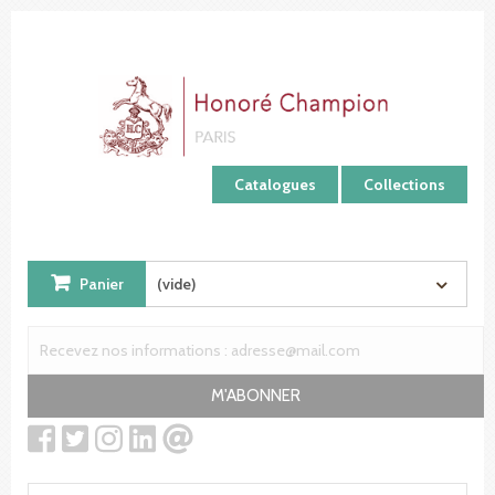
Panneau de gestion des cookies
Catalogues
Collections
Panier
(vide)
M'ABONNER