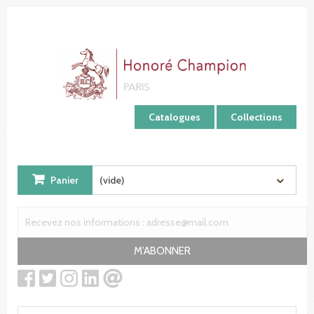
Panneau de gestion des cookies
Catalogues
Collections
Panier
(vide)
M'ABONNER