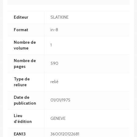
Editeur
SLATKINE
Format
in-8
Nombre de
1
volume
Nombre de
590
pages
Type de
relié
reliure
Date de
01/01/1975
publication
Lieu
GENEVE
d'édition
EAN13
3600120122681