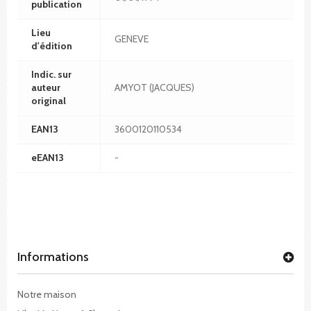
publication
Lieu
GENEVE
d'édition
Indic. sur
auteur
AMYOT (JACQUES)
original
EAN13
3600120110534
eEAN13
-
Informations
Notre maison