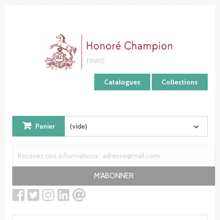
Panneau de gestion des cookies
Catalogues
Collections
Panier
(vide)
M'ABONNER