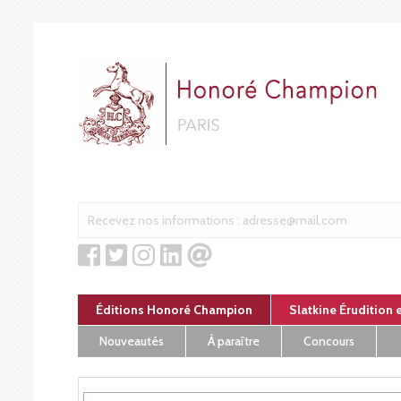
Panneau de gestion des cookies
Éditions Honoré Champion
Slatkine Érudition 
Nouveautés
À paraître
Concours