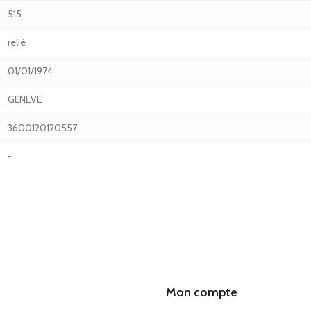
515
relié
01/01/1974
GENEVE
3600120120557
-
Mon compte