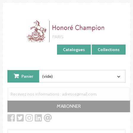
Panneau de gestion des cookies
Catalogues
Collections
Panier
(vide)
M'ABONNER