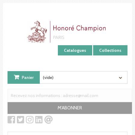
Panneau de gestion des cookies
Catalogues
Collections
Panier
(vide)
M'ABONNER