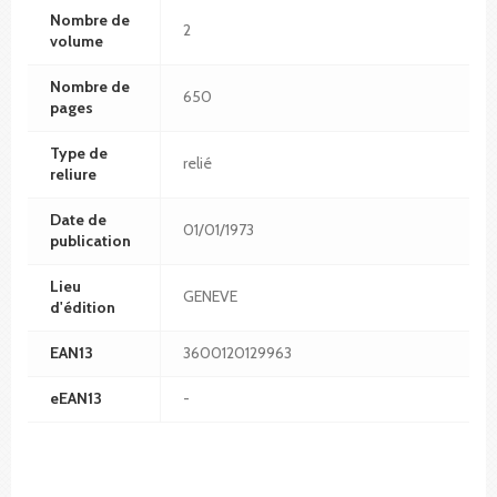
Nombre de
2
volume
Nombre de
650
pages
Type de
relié
reliure
Date de
01/01/1973
publication
Lieu
GENEVE
d'édition
EAN13
3600120129963
eEAN13
-