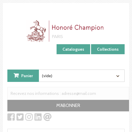
Panneau de gestion des cookies
Catalogues
Collections
Panier
(vide)
M'ABONNER