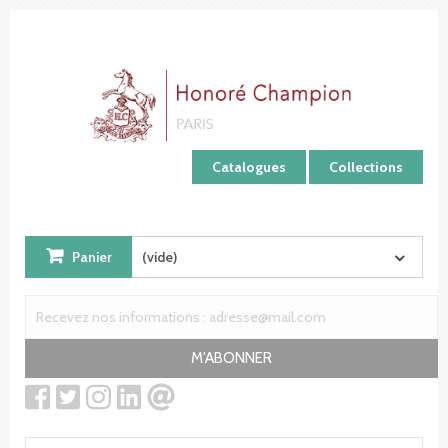
Panneau de gestion des cookies
Catalogues
Collections
Panier
(vide)
M'ABONNER