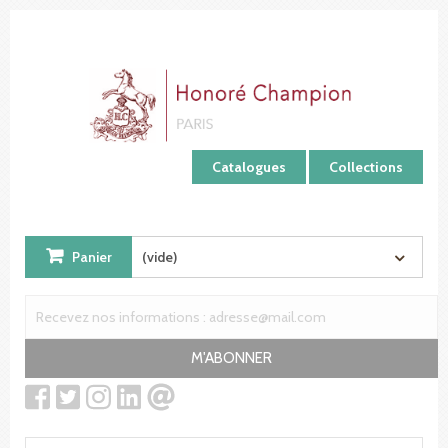
Panneau de gestion des cookies
Catalogues
Collections
Panier
(vide)
M'ABONNER