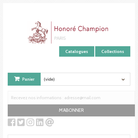
Panneau de gestion des cookies
Catalogues
Collections
Panier
(vide)
M'ABONNER