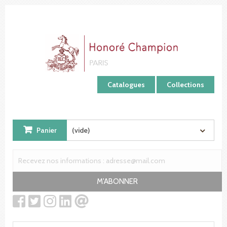
Panneau de gestion des cookies
Catalogues
Collections
Panier
(vide)
M'ABONNER