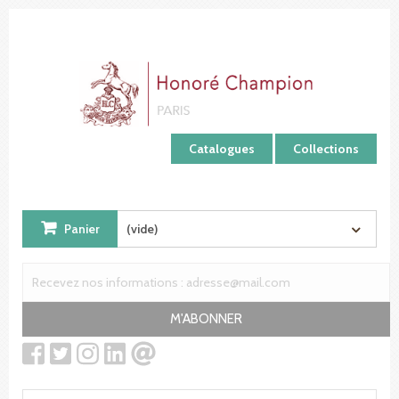
Panneau de gestion des cookies
Catalogues
Collections
Panier
(vide)
M'ABONNER