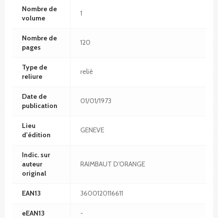
Nombre de
1
volume
Nombre de
120
pages
Type de
relié
reliure
Date de
01/01/1973
publication
Lieu
GENEVE
d'édition
Indic. sur
auteur
RAIMBAUT D'ORANGE
original
EAN13
3600120116611
eEAN13
-