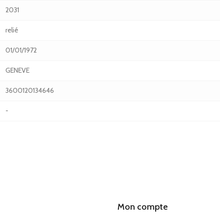
2031
relié
01/01/1972
GENEVE
3600120134646
-
Mon compte