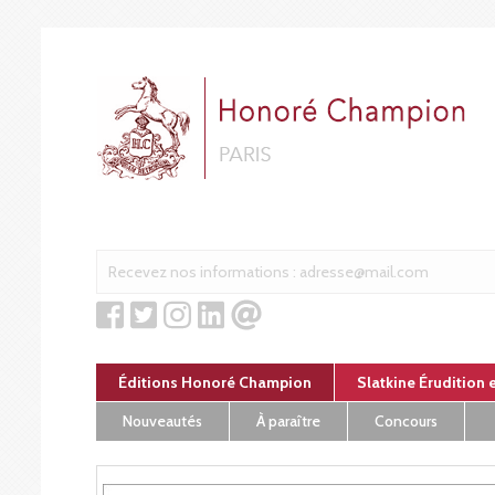
Panneau de gestion des cookies
Éditions Honoré Champion
Slatkine Érudition 
Nouveautés
À paraître
Concours