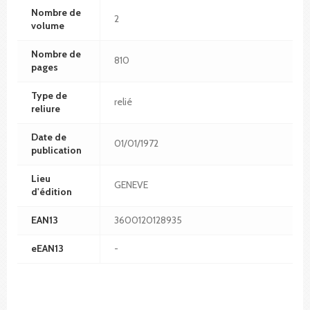
Nombre de
2
volume
Nombre de
810
pages
Type de
relié
reliure
Date de
01/01/1972
publication
Lieu
GENEVE
d'édition
EAN13
3600120128935
eEAN13
-