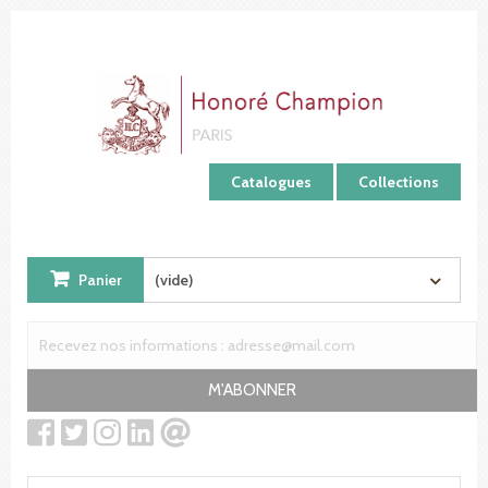
Panneau de gestion des cookies
Catalogues
Collections
Panier
(vide)
M'ABONNER