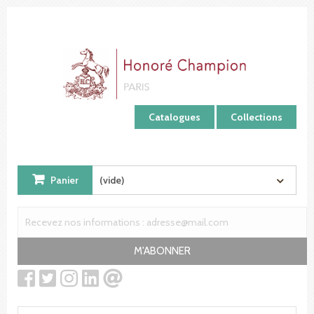
Panneau de gestion des cookies
Catalogues
Collections
Panier
(vide)
M'ABONNER