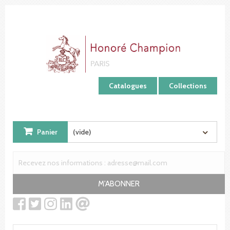
Panneau de gestion des cookies
Catalogues
Collections
Panier
(vide)
M'ABONNER