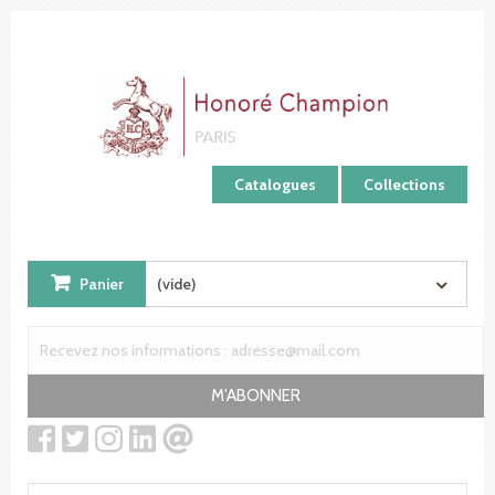
Panneau de gestion des cookies
Catalogues
Collections
Panier
(vide)
M'ABONNER