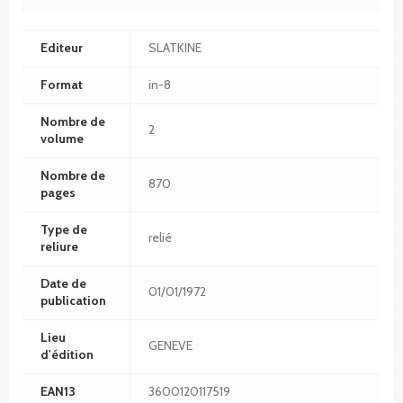
Editeur
SLATKINE
Format
in-8
Nombre de
2
volume
Nombre de
870
pages
Type de
relié
reliure
Date de
01/01/1972
publication
Lieu
GENEVE
d'édition
EAN13
3600120117519