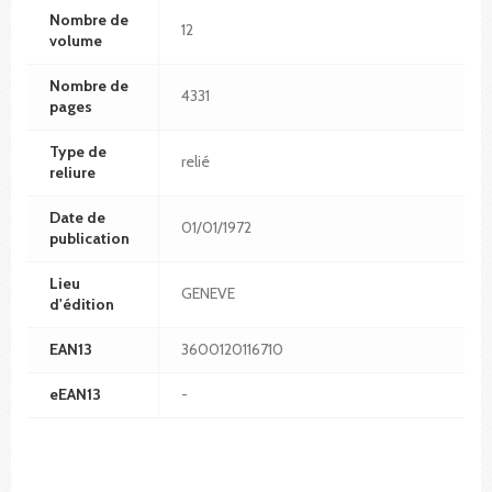
Nombre de
12
volume
Nombre de
4331
pages
Type de
relié
reliure
Date de
01/01/1972
publication
Lieu
GENEVE
d'édition
EAN13
3600120116710
eEAN13
-