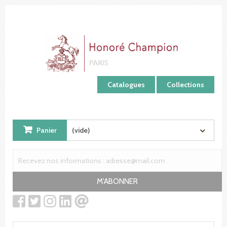
Panneau de gestion des cookies
Catalogues
Collections
Panier
(vide)
M'ABONNER