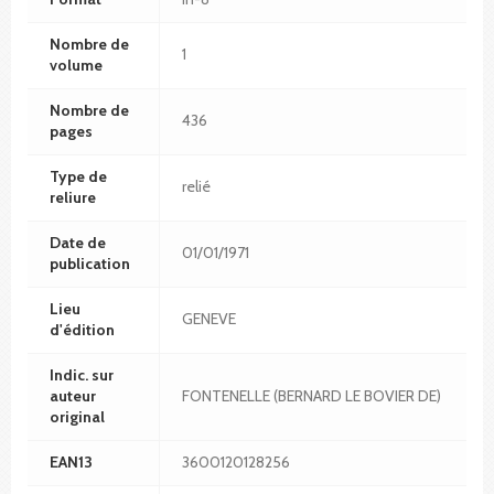
Nombre de
1
volume
Nombre de
436
pages
Type de
relié
reliure
Date de
01/01/1971
publication
Lieu
GENEVE
d'édition
Indic. sur
auteur
FONTENELLE (BERNARD LE BOVIER DE)
original
EAN13
3600120128256