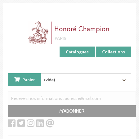
Panneau de gestion des cookies
Catalogues
Collections
Panier
(vide)
M'ABONNER