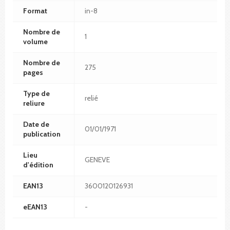
Format
in-8
Nombre de
1
volume
Nombre de
275
pages
Type de
relié
reliure
Date de
01/01/1971
publication
Lieu
GENEVE
d'édition
EAN13
3600120126931
eEAN13
-