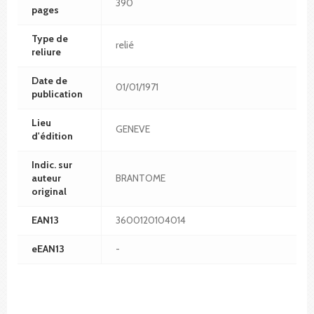
390
pages
Type de
relié
reliure
Date de
01/01/1971
publication
Lieu
GENEVE
d'édition
Indic. sur
auteur
BRANTOME
original
EAN13
3600120104014
eEAN13
-