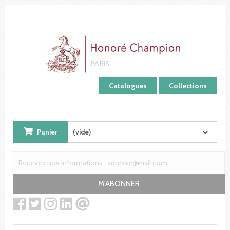
Panneau de gestion des cookies
Catalogues
Collections
Panier
(vide)
M'ABONNER