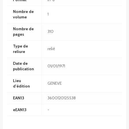
Nombre de
1
volume
Nombre de
310
pages
Type de
relié
reliure
Date de
01/01/1971
publication
Lieu
GENEVE
d'édition
EAN13
3600120125538
eEAN13
-