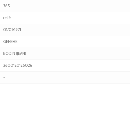
365
relié
01/01/1971
GENEVE
BODIN (JEAN)
3600120125026
-