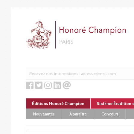
Panneau de gestion des cookies
Éditions Honoré Champion
Slatkine Érudition 
Nouveautés
À paraître
Concours