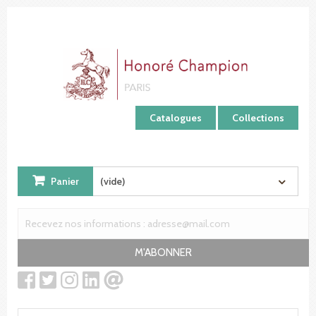
Panneau de gestion des cookies
Catalogues
Collections
Panier
(vide)
M'ABONNER