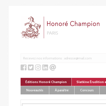
Panneau de gestion des cookies
Éditions Honoré Champion
Slatkine Érudition 
Nouveautés
À paraître
Concours