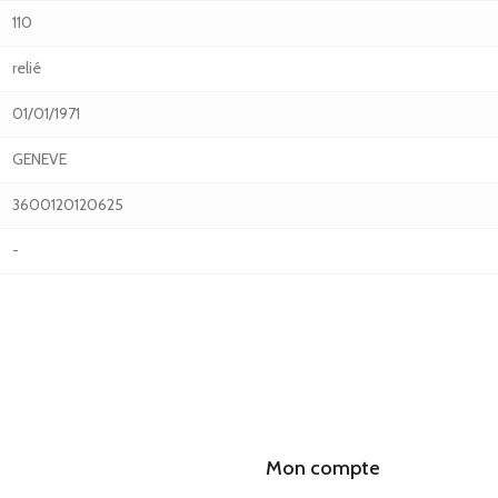
110
relié
01/01/1971
GENEVE
3600120120625
-
Mon compte