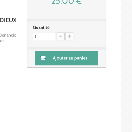
25,00 €
DIEUX
Quantité :
 Benancio
 et
Ajouter au panier