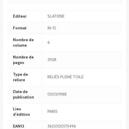
Editeur
SLATKINE
Format
IN-12
Nombre de
6
volume
Nombre de
3928
pages
Type de
RELIÉS PLEINE TOILE
reliure
Date de
01/01/1988
publication
Lieu
PARIS
d'édition
EAN13
3600120175496