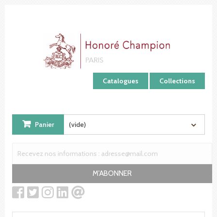
Panneau de gestion des cookies
Catalogues
Collections
Panier
(vide)
M'ABONNER