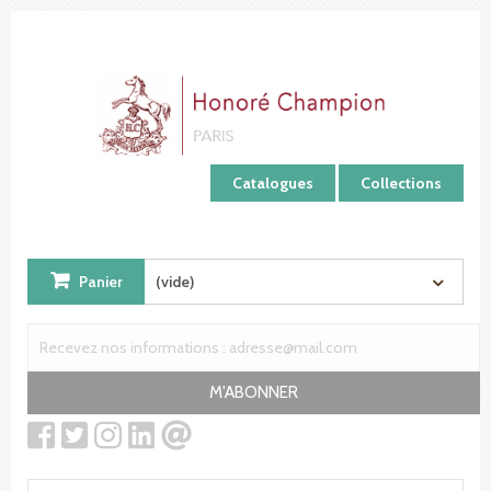
Panneau de gestion des cookies
Catalogues
Collections
Panier
(vide)
M'ABONNER