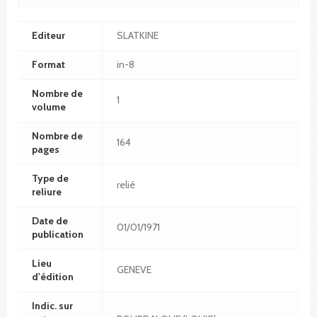
Editeur
SLATKINE
Format
in-8
Nombre de
1
volume
Nombre de
164
pages
Type de
relié
reliure
Date de
01/01/1971
publication
Lieu
GENEVE
d'édition
Indic. sur