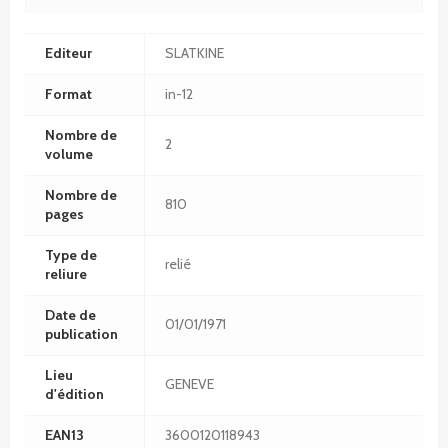
Editeur
SLATKINE
Format
in-12
Nombre de
2
volume
Nombre de
810
pages
Type de
relié
reliure
Date de
01/01/1971
publication
Lieu
GENEVE
d'édition
EAN13
3600120118943