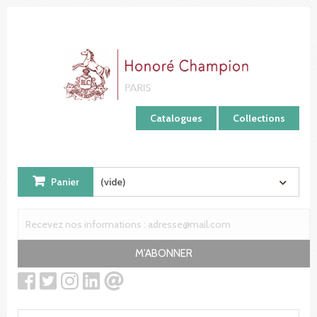
Panneau de gestion des cookies
Catalogues
Collections
Panier
(vide)
M'ABONNER