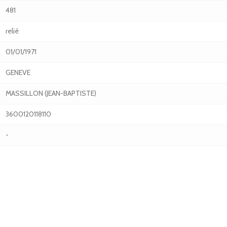
481
relié
01/01/1971
GENEVE
MASSILLON (JEAN-BAPTISTE)
3600120118110
-