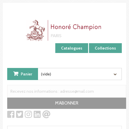
Panneau de gestion des cookies
Catalogues
Collections
Panier
(vide)
M'ABONNER