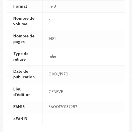
Format
in-8
Nombre de
3
volume
Nombre de
1481
pages
Type de
relié
reliure
Date de
01/01/1970
publication
Lieu
GENEVE
d'édition
EAN13
3600120137982
eEAN13
-