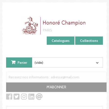
Panneau de gestion des cookies
Catalogues
Collections
Panier
(vide)
M'ABONNER