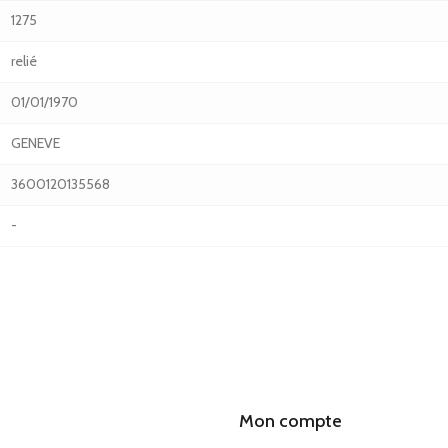
1275
relié
01/01/1970
GENEVE
3600120135568
-
Mon compte