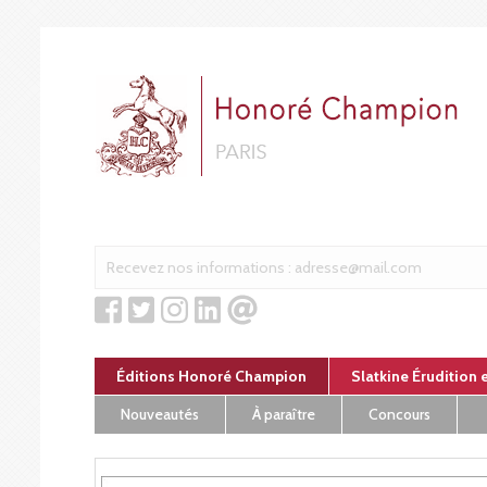
Panneau de gestion des cookies
Éditions Honoré Champion
Slatkine Érudition 
Nouveautés
À paraître
Concours