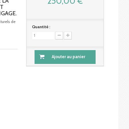
250,00 €
 LA
NT
NGAGE.
aturels de
Quantité :
Ajouter au panier