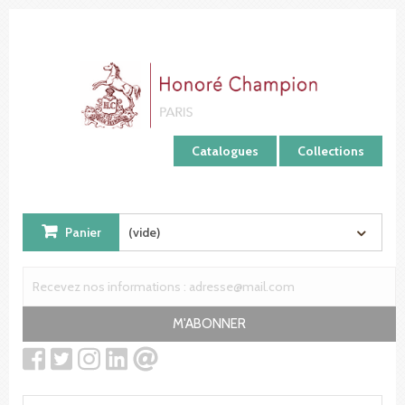
Panneau de gestion des cookies
Catalogues
Collections
Panier
(vide)
M'ABONNER