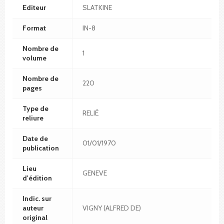
Editeur
SLATKINE
Format
IN-8
Nombre de
1
volume
Nombre de
220
pages
Type de
RELIÉ
reliure
Date de
01/01/1970
publication
Lieu
GENEVE
d'édition
Indic. sur
auteur
VIGNY (ALFRED DE)
original