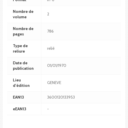
Nombre de
2
volume
Nombre de
786
pages
Type de
relié
reliure
Date de
01/01/1970
publication
Lieu
GENEVE
d'édition
EAN13
3600120133953
eEAN13
-