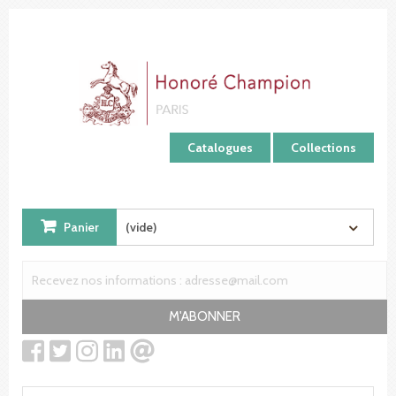
Panneau de gestion des cookies
Catalogues
Collections
Panier
(vide)
M'ABONNER