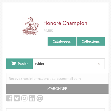
Panneau de gestion des cookies
Catalogues
Collections
Panier
(vide)
M'ABONNER