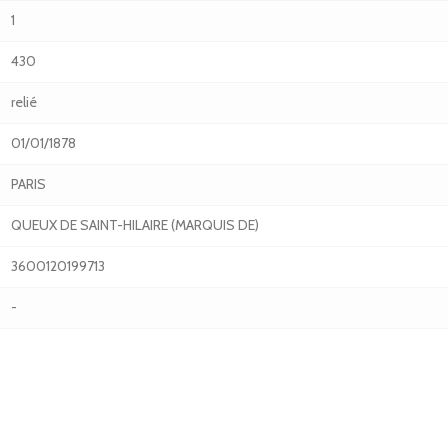
1
430
relié
01/01/1878
PARIS
QUEUX DE SAINT-HILAIRE (MARQUIS DE)
3600120199713
-