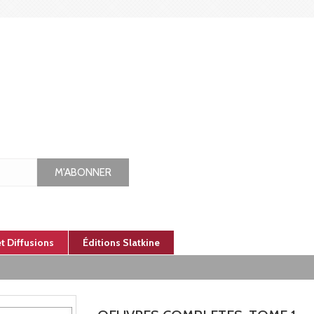
M'ABONNER
et Diffusions
Éditions Slatkine