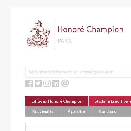
Panneau de gestion des cookies
Éditions Honoré Champion
Slatkine Érudition 
Nouveautés
À paraître
Concours