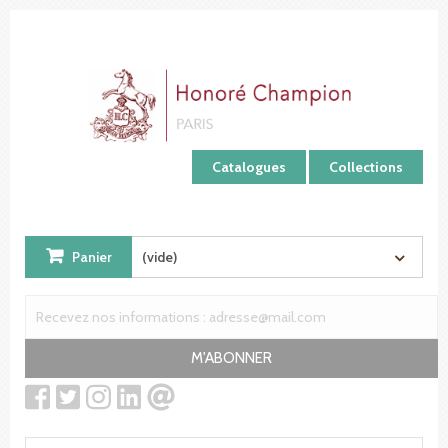
Panneau de gestion des cookies
Catalogues
Collections
Panier
(vide)
M'ABONNER