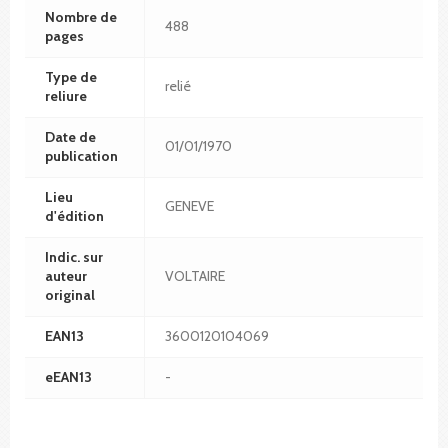
Nombre de
488
pages
Type de
relié
reliure
Date de
01/01/1970
publication
Lieu
GENEVE
d'édition
Indic. sur
auteur
VOLTAIRE
original
EAN13
3600120104069
eEAN13
-