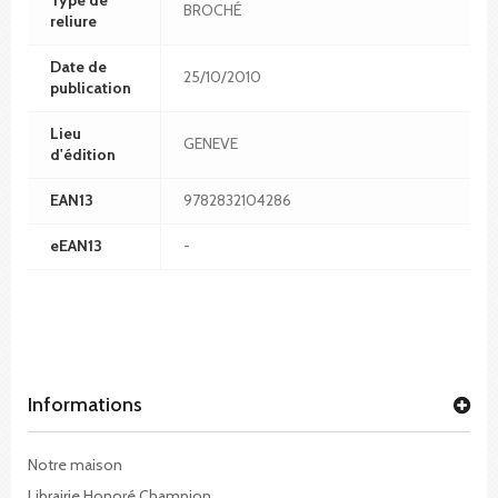
BROCHÉ
reliure
Date de
25/10/2010
publication
Lieu
GENEVE
d'édition
EAN13
9782832104286
eEAN13
-
Informations
Notre maison
Librairie Honoré Champion