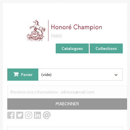
Panneau de gestion des cookies
Catalogues
Collections
Panier
(vide)
M'ABONNER