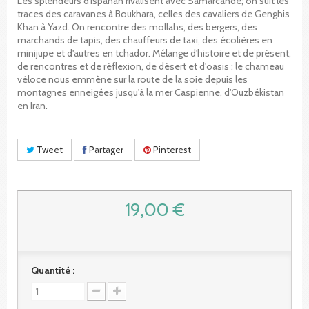
Les splendeurs d'Ispahan rivalisent avec Samarcande; on suit les
traces des caravanes à Boukhara, celles des cavaliers de Genghis
Khan à Yazd. On rencontre des mollahs, des bergers, des
marchands de tapis, des chauffeurs de taxi, des écolières en
minijupe et d'autres en tchador. Mélange d'histoire et de présent,
de rencontres et de réflexion, de désert et d'oasis : le chameau
véloce nous emmène sur la route de la soie depuis les
montagnes enneigées jusqu'à la mer Caspienne, d'Ouzbékistan
en Iran.
Tweet
Partager
Pinterest
19,00 €
Quantité :