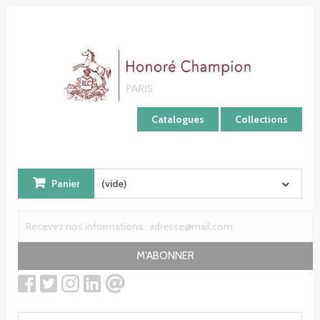
Panneau de gestion des cookies
Catalogues
Collections
Panier
(vide)
M'ABONNER