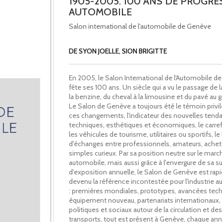
1905-2005. 100 ANS DE PROGRE
AUTOMOBILE
Salon international de l'automobile de Genève
DE SYON JOELLE, SION BRIGITTE
En 2005, le Salon International de l'Automobile 
fête ses 100 ans. Un siècle qui a vu le passage de l
la benzine, du cheval à la limousine et du pavé au 
Le Salon de Genève a toujours été le témoin privil
ces changements, l'indicateur des nouvelles tend
techniques, esthétiques et économiques, le carre
les véhicules de tourisme, utilitaires ou sportifs, le 
d'échanges entre professionnels, amateurs, achet
simples curieux. Par sa position neutre sur le marc
automobile, mais aussi grâce à l'envergure de sa s
d'exposition annuelle, le Salon de Genève est ra
devenu la référence incontestée pour l'industrie 
: premières mondiales, prototypes, avancées tech
équipement nouveau, partenariats internationaux,
politiques et sociaux autour de la circulation et des
transports, tout est présent à Genève, chaque an