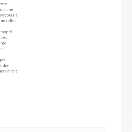
ième
fois une
parcours à
un reflet
 rappel
tres
phie
nc,
ges
endre
er un rôle
.