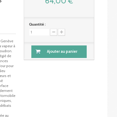
64,00 €
S
Quantité :
de Genève
a vapeur à
goudron.
Ajouter au panier
égié de
ances
four pour
lieu
eurs et
hé
urface
pidement
automobile
niques,
 débats
née au