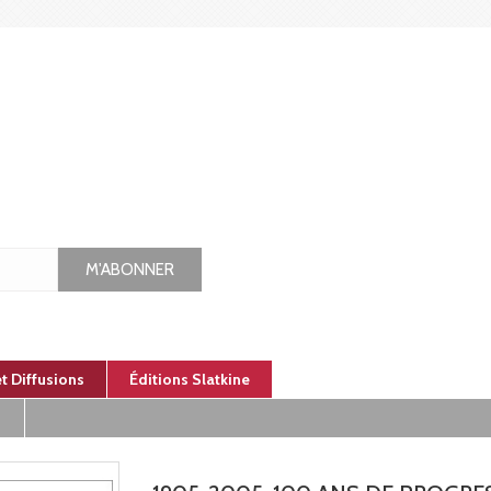
M'ABONNER
et Diffusions
Éditions Slatkine