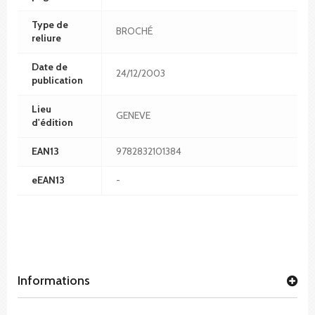
Type de
BROCHÉ
reliure
Date de
24/12/2003
publication
Lieu
GENEVE
d'édition
EAN13
9782832101384
eEAN13
-
Informations