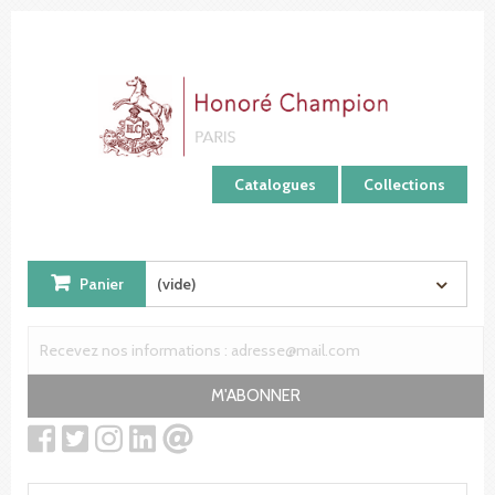
Panneau de gestion des cookies
Catalogues
Collections
Panier
(vide)
M'ABONNER