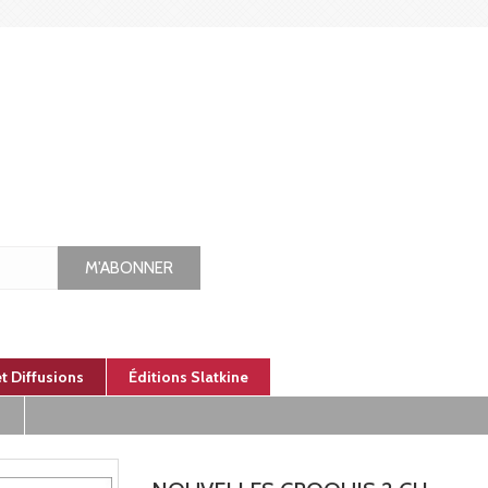
M'ABONNER
et Diffusions
Éditions Slatkine