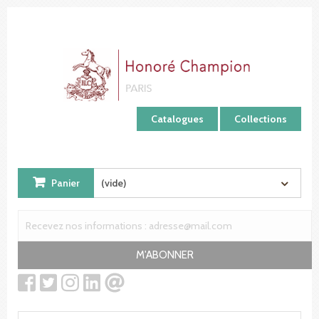
Panneau de gestion des cookies
Catalogues
Collections
Panier
(vide)
M'ABONNER