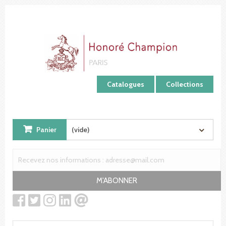
Panneau de gestion des cookies
Catalogues
Collections
Panier
(vide)
M'ABONNER