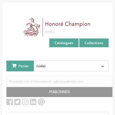
Panneau de gestion des cookies
Catalogues
Collections
Panier
(vide)
M'ABONNER